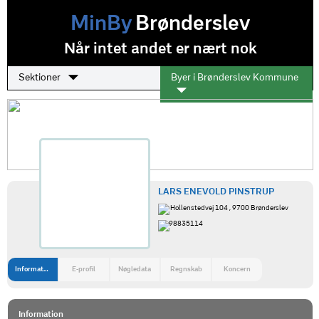
MinBy
Brønderslev
Når intet andet er nært nok
Sektioner
Byer i Brønderslev Kommune
LARS ENEVOLD PINSTRUP
Hollenstedvej 104 , 9700 Brønderslev
98835114
Information
E-profil
Nøgledata
Regnskab
Koncern
Information