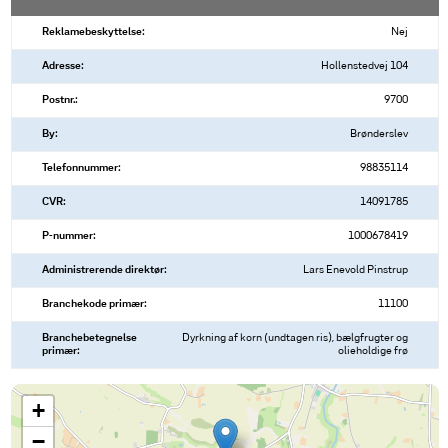
Reklamebeskyttelse:
Nej
Adresse:
Hollenstedvej 104
Postnr.:
9700
By:
Brønderslev
Telefonnummer:
98835114
CVR:
14091785
P-nummer:
1000678419
Administrerende direktør:
Lars Enevold Pinstrup
Branchekode primær:
11100
Branchebetegnelse
Dyrkning af korn (undtagen ris), bælgfrugter og
primær:
olieholdige frø
+
−