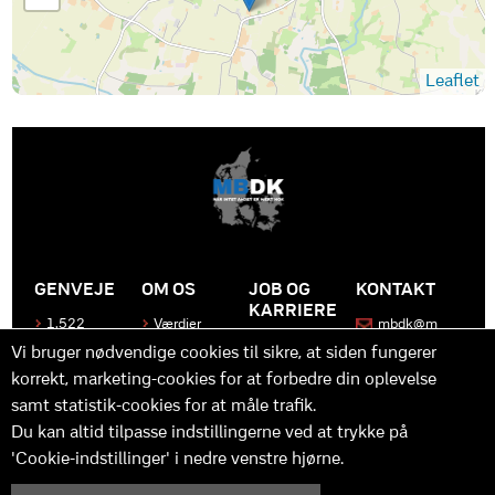
Leaflet
GENVEJE
OM OS
JOB OG
KONTAKT
KARRIERE
1.522
Værdier
mbdk@m
medier
bdk.dk
Bliv en del
Historen
Vi bruger nødvendige cookies til sikre, at siden fungerer
af MBDK
Produkter
bag
korrekt, marketing-cookies for at forbedre din oplevelse
MBDK
Vores
Kontakt
team
os
Hvad gør
samt statistik-cookies for at måle trafik.
os unikke
Praktik
Du kan altid tilpasse indstillingerne ved at trykke på
og
'Cookie-indstillinger' i nedre venstre hjørne.
udvikling