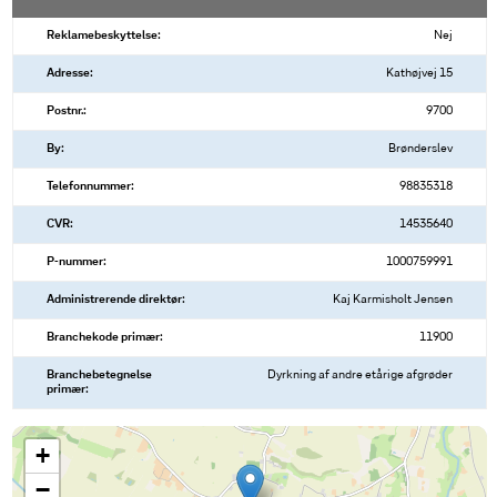
Reklamebeskyttelse:
Nej
Adresse:
Kathøjvej 15
Postnr.:
9700
By:
Brønderslev
Telefonnummer:
98835318
CVR:
14535640
P-nummer:
1000759991
Administrerende direktør:
Kaj Karmisholt Jensen
Branchekode primær:
11900
Branchebetegnelse
Dyrkning af andre etårige afgrøder
primær:
+
−