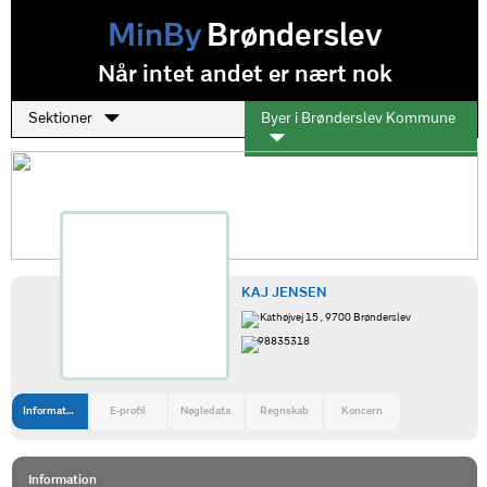
MinBy
Brønderslev
Når intet andet er nært nok
Sektioner
Byer i Brønderslev Kommune
KAJ JENSEN
Kathøjvej 15 , 9700 Brønderslev
98835318
Information
E-profil
Nøgledata
Regnskab
Koncern
Information