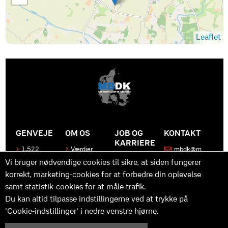
Leaflet
GENVEJE
OM OS
JOB OG
KONTAKT
KARRIERE
1.522
Værdier
mbdk@m
medier
bdk.dk
Bliv en del
Historen
Vi bruger nødvendige cookies til sikre, at siden fungerer
af MBDK
Produkter
bag
korrekt, marketing-cookies for at forbedre din oplevelse
MBDK
Vores
Kontakt
team
os
Hvad gør
samt statistik-cookies for at måle trafik.
os unikke
Praktik
Du kan altid tilpasse indstillingerne ved at trykke på
og
'Cookie-indstillinger' i nedre venstre hjørne.
udvikling