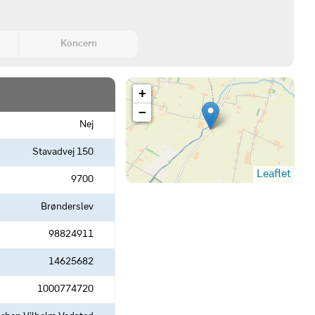
Koncern
+
−
Nej
Stavadvej 150
Leaflet
9700
Brønderslev
98824911
14625682
1000774720