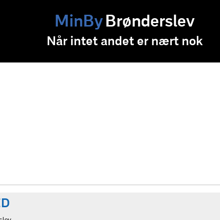
MinBy
Brønderslev
Når intet andet er nært nok
ED