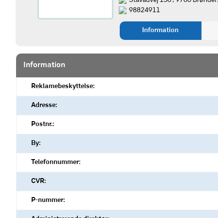
Stavadvej 150 , 9700 Brønder
98824911
Information
Information
Reklamebeskyttelse:
Adresse:
Postnr.:
By:
Telefonnummer:
CVR:
P-nummer: