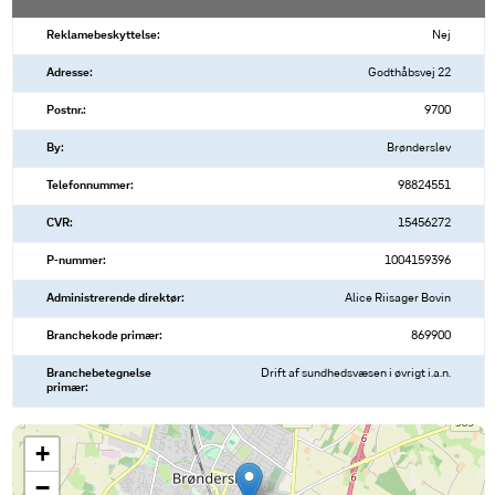
Reklamebeskyttelse:
Nej
Adresse:
Godthåbsvej 22
Postnr.:
9700
By:
Brønderslev
Telefonnummer:
98824551
CVR:
15456272
P-nummer:
1004159396
Administrerende direktør:
Alice Riisager Bovin
Branchekode primær:
869900
Branchebetegnelse
Drift af sundhedsvæsen i øvrigt i.a.n.
primær:
+
−