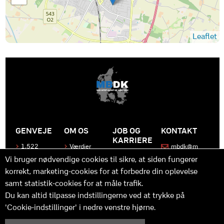
Leaflet
GENVEJE
OM OS
JOB OG
KONTAKT
KARRIERE
1.522
Værdier
mbdk@m
medier
bdk.dk
Bliv en del
Historen
Vi bruger nødvendige cookies til sikre, at siden fungerer
af MBDK
Produkter
bag
korrekt, marketing-cookies for at forbedre din oplevelse
MBDK
Vores
Kontakt
team
os
Hvad gør
samt statistik-cookies for at måle trafik.
os unikke
Praktik
Du kan altid tilpasse indstillingerne ved at trykke på
og
'Cookie-indstillinger' i nedre venstre hjørne.
udvikling