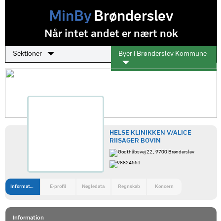
MinBy
Brønderslev
Når intet andet er nært nok
Sektioner
Byer i Brønderslev Kommune
HELSE KLINIKKEN V/ALICE
RIISAGER BOVIN
Godthåbsvej 22 , 9700 Brønderslev
98824551
Information
E-profil
Nøgledata
Regnskab
Koncern
Information