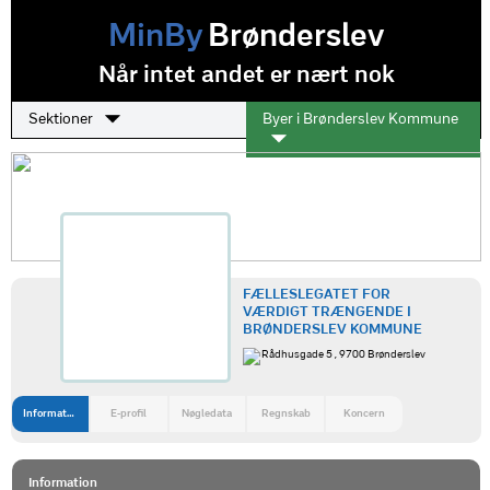
MinBy
Brønderslev
Når intet andet er nært nok
Sektioner
Byer i Brønderslev Kommune
FÆLLESLEGATET FOR
VÆRDIGT TRÆNGENDE I
BRØNDERSLEV KOMMUNE
Rådhusgade 5 , 9700 Brønderslev
Information
E-profil
Nøgledata
Regnskab
Koncern
Information