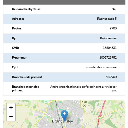
Reklamebeskyttelse:
Nej
Adresse:
Rådhusgade 5
Postnr.:
9700
By:
Brønderslev
CVR:
15504331
P-nummer:
1005728952
C/O:
Brønderslev Kommune
Branchekode primær:
949900
Branchebetegnelse
Andre organisationers og foreningers aktiviteter
primær:
i.a.n.
+
−