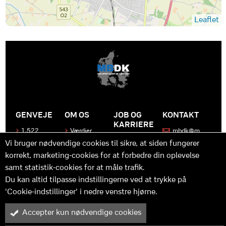
Leaflet
GENVEJE
OM OS
JOB OG
KONTAKT
KARRIERE
1.522
Værdier
mbdk@m
medier
bdk.dk
Bliv en del
Historen
Vi bruger nødvendige cookies til sikre, at siden fungerer
af MBDK
Produkter
bag
korrekt, marketing-cookies for at forbedre din oplevelse
MBDK
Vores
Kontakt
team
samt statistik-cookies for at måle trafik.
os
Hvad gør
os unikke
Praktik
Du kan altid tilpasse indstillingerne ved at trykke på
og
'Cookie-indstillinger' i nedre venstre hjørne.
udvikling
Accepter kun nødvendige cookies
M
B
in
y™ er driftet af MBDK ApS – under MBDK Holding ApS. Tilmeldt