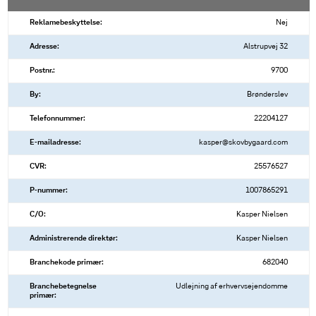
Reklamebeskyttelse:
Nej
Adresse:
Alstrupvej 32
Postnr.:
9700
By:
Brønderslev
Telefonnummer:
22204127
E-mailadresse:
kasper@skovbygaard.com
CVR:
25576527
P-nummer:
1007865291
C/O:
Kasper Nielsen
Administrerende direktør:
Kasper Nielsen
Branchekode primær:
682040
Branchebetegnelse
Udlejning af erhvervsejendomme
primær: