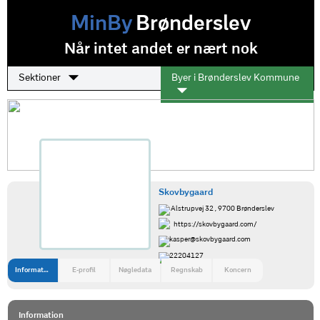
MinBy
Brønderslev
Når intet andet er nært nok
Sektioner
Byer i Brønderslev Kommune
Skovbygaard
Alstrupvej 32 , 9700 Brønderslev
https://skovbygaard.com/
kasper@skovbygaard.com
22204127
Information
E-profil
Nøgledata
Regnskab
Koncern
Information