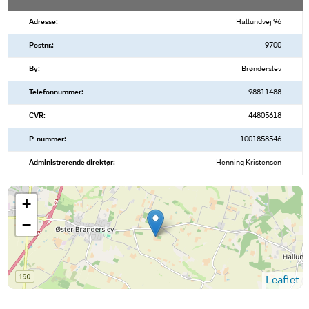
Adresse:
Hallundvej 96
Postnr.:
9700
By:
Brønderslev
Telefonnummer:
98811488
CVR:
44805618
P-nummer:
1001858546
Administrerende direktør:
Henning Kristensen
+
−
Leaflet