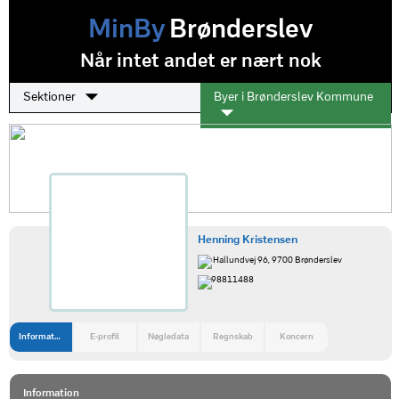
MinBy
Brønderslev
Når intet andet er nært nok
Sektioner
Byer i Brønderslev Kommune
Henning Kristensen
Hallundvej 96, 9700 Brønderslev
98811488
Information
E-profil
Nøgledata
Regnskab
Koncern
Information