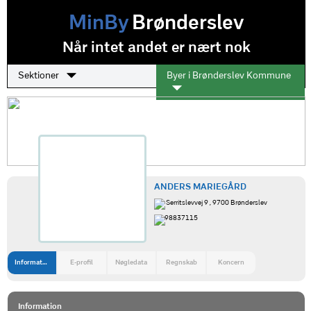
MinBy
Brønderslev
Når intet andet er nært nok
Sektioner
Byer i Brønderslev Kommune
ANDERS MARIEGÅRD
Serritslevvej 9 , 9700 Brønderslev
98837115
Information
E-profil
Nøgledata
Regnskab
Koncern
Information