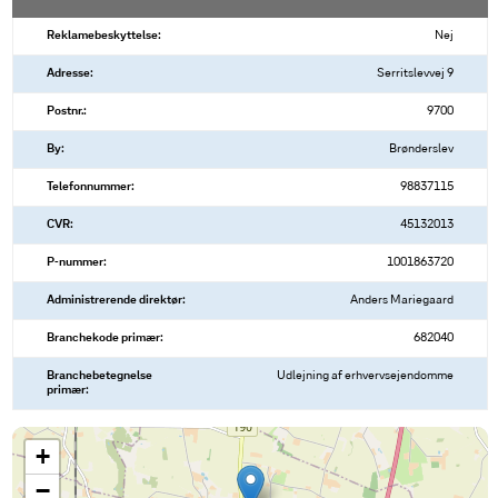
Reklamebeskyttelse:
Nej
Adresse:
Serritslevvej 9
Postnr.:
9700
By:
Brønderslev
Telefonnummer:
98837115
CVR:
45132013
P-nummer:
1001863720
Administrerende direktør:
Anders Mariegaard
Branchekode primær:
682040
Branchebetegnelse
Udlejning af erhvervsejendomme
primær:
+
−