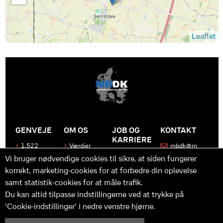
Leaflet
GENVEJE
OM OS
JOB OG
KONTAKT
KARRIERE
1.522
Værdier
mbdk@m
medier
bdk.dk
Bliv en del
Historen
Vi bruger nødvendige cookies til sikre, at siden fungerer
af MBDK
Produkter
bag
korrekt, marketing-cookies for at forbedre din oplevelse
MBDK
Vores
Kontakt
team
os
Hvad gør
samt statistik-cookies for at måle trafik.
os unikke
Praktik
Du kan altid tilpasse indstillingerne ved at trykke på
og
'Cookie-indstillinger' i nedre venstre hjørne.
udvikling