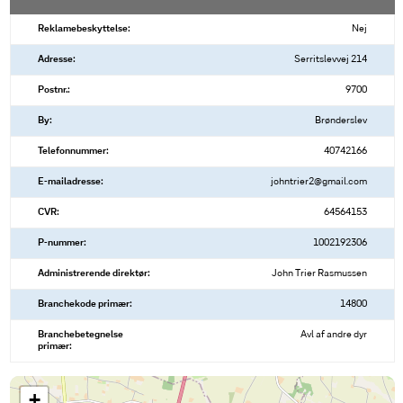
Reklamebeskyttelse:
Nej
Adresse:
Serritslevvej 214
Postnr.:
9700
By:
Brønderslev
Telefonnummer:
40742166
E-mailadresse:
johntrier2@gmail.com
CVR:
64564153
P-nummer:
1002192306
Administrerende direktør:
John Trier Rasmussen
Branchekode primær:
14800
Branchebetegnelse
Avl af andre dyr
primær:
+