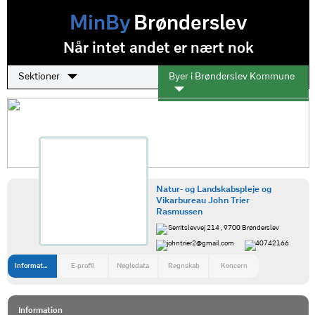
MinBy
Brønderslev
Når intet andet er nært nok
Sektioner
Byer i Brønderslev Kommune
Natur- og Landskabspleje og
Vikarbureau John Trier
Rasmussen
Serritslevvej 214 , 9700 Brønderslev
johntrier2@gmail.com
40742166
Information
E-profil
Nøgledata
Regnskab
Koncern
Information