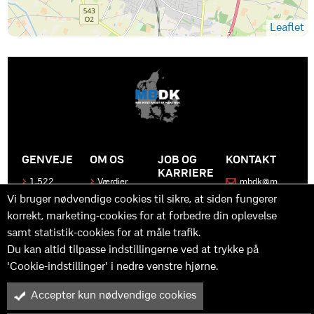
Leaflet
GENVEJE
OM OS
JOB OG
KONTAKT
KARRIERE
1.522
Værdier
mbdk@m
medier
bdk.dk
Bliv en del
Historen
Vi bruger nødvendige cookies til sikre, at siden fungerer
af MBDK
Produkter
bag
korrekt, marketing-cookies for at forbedre din oplevelse
MBDK
Vores
Kontakt
team
samt statistik-cookies for at måle trafik.
os
Hvad gør
os unikke
Praktik
Du kan altid tilpasse indstillingerne ved at trykke på
og
'Cookie-indstillinger' i nedre venstre hjørne.
udvikling
Accepter kun nødvendige cookies
M
B
in
y™ er driftet af MBDK ApS – under MBDK Holding ApS. Tilmeldt