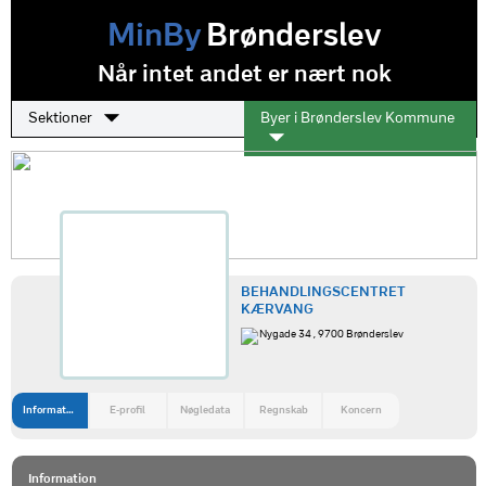
MinBy
Brønderslev
Når intet andet er nært nok
Sektioner
Byer i Brønderslev Kommune
BEHANDLINGSCENTRET
KÆRVANG
Nygade 34 , 9700 Brønderslev
Information
E-profil
Nøgledata
Regnskab
Koncern
Information