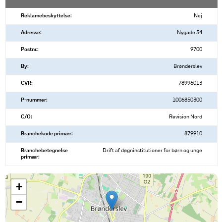
Reklamebeskyttelse:
Nej
Adresse:
Nygade 34
Postnr.:
9700
By:
Brønderslev
CVR:
78996013
P-nummer:
1006850300
C/O:
Revision Nord
Branchekode primær:
879910
Branchebetegnelse
Drift af døgninstitutioner for børn og unge
primær:
+
−